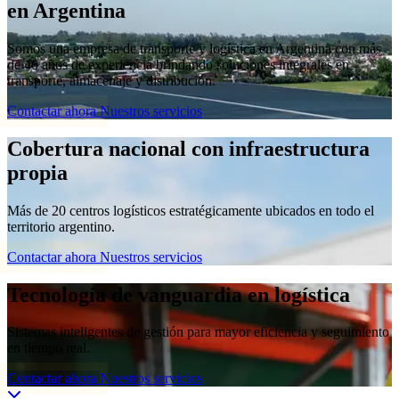
en Argentina
Somos una empresa de transporte y logística en Argentina con más
de 40 años de experiencia brindando soluciones integrales en
transporte, almacenaje y distribución.
Contactar ahora
Nuestros servicios
Cobertura nacional con infraestructura
propia
Más de 20 centros logísticos estratégicamente ubicados en todo el
territorio argentino.
Contactar ahora
Nuestros servicios
Tecnología de vanguardia en logística
Sistemas inteligentes de gestión para mayor eficiencia y seguimiento
en tiempo real.
Contactar ahora
Nuestros servicios