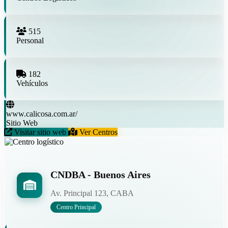
515
Personal
182
Vehículos
www.calicosa.com.ar/
Sitio Web
Visitar sitio web
Ver Centros
CNDBA - Buenos Aires
Av. Principal 123, CABA
Centro Principal