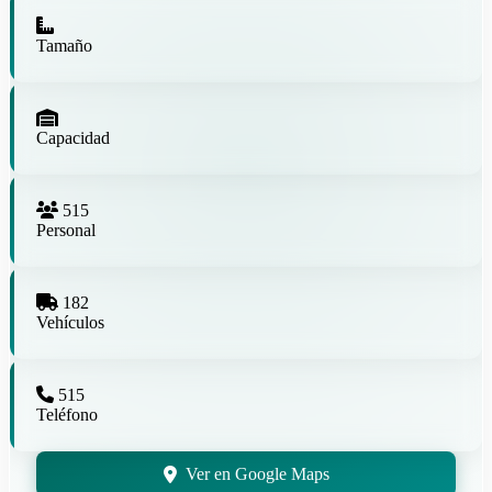
Tamaño
Capacidad
515
Personal
182
Vehículos
515
Teléfono
Ver en Google Maps